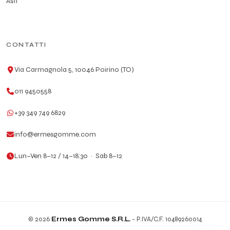
Asti
CONTATTI
Via Carmagnola 5, 10046 Poirino (TO)
011 9450558
+39 349 749 6829
info@ermesgomme.com
Lun–Ven 8–12 / 14–18:30 · Sab 8–12
© 2026
Ermes Gomme S.R.L.
- P.IVA/C.F. 10489260014